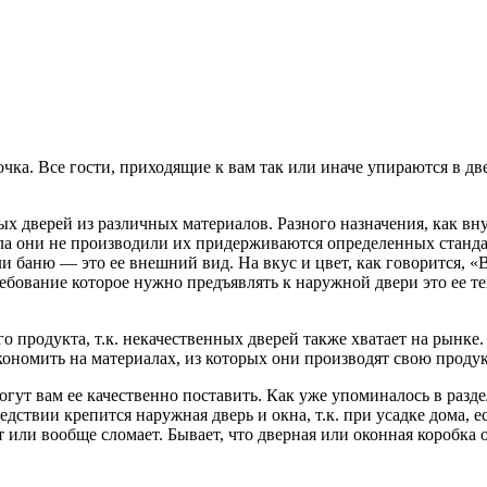
чка. Все гости, приходящие к вам так или иначе упираются в д
х дверей из различных материалов. Разного назначения, как вн
а они не производили их придерживаются определенных стандарт
 баню — это ее внешний вид. На вкус и цвет, как говорится, «В
ребование которое нужно предъявлять к наружной двери это ее 
 продукта, т.к. некачественных дверей также хватает на рынке.
ономить на материалах, из которых они производят свою проду
т вам ее качественно поставить. Как уже упоминалось в раздел
ствии крепится наружная дверь и окна, т.к. при усадке дома, е
т или вообще сломает. Бывает, что дверная или оконная коробка о