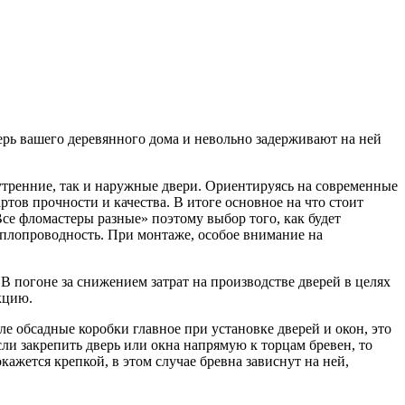
верь вашего деревянного дома и невольно задерживают на ней
утренние, так и наружные двери. Ориентируясь на современные
ов прочности и качества. В итоге основное на что стоит
се фломастеры разные» поэтому выбор того, как будет
теплопроводность. При монтаже, особое внимание на
 В погоне за снижением затрат на производстве дверей в целях
кцию.
е обсадные коробки главное при установке дверей и окон, это
сли закрепить дверь или окна напрямую к торцам бревен, то
кажется крепкой, в этом случае бревна зависнут на ней,