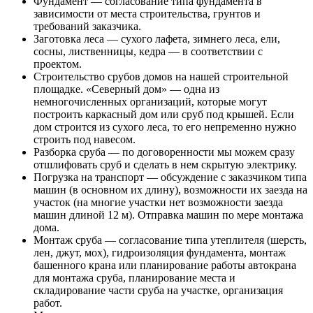
Фундамент — согласование типа фундамента в
зависимости от места строительства, грунтов и
требований заказчика.
Заготовка леса — сухого лафета, зимнего леса, ели,
сосны, лиственницы, кедра — в соответствии с
проектом.
Строительство срубов домов на нашей строительной
площадке. «Северный дом» — одна из
немногочисленных организаций, которые могут
построить каркасный дом или сруб под крышей. Если
дом строится из сухого леса, то его непременно нужно
строить под навесом.
Разборка сруба — по договоренности мы можем сразу
отшлифовать сруб и сделать в нем скрытую электрику.
Погрузка на транспорт — обсуждение с заказчиком типа
машин (в основном их длину), возможности их заезда на
участок (на многие участки нет возможности заезда
машин длиной 12 м). Отправка машин по мере монтажа
дома.
Монтаж сруба — согласование типа утеплителя (шерсть,
лен, джут, мох), гидроизоляция фундамента, монтаж
башенного крана или планирование работы автокрана
для монтажа сруба, планирование места и
складирование части сруба на участке, организация
работ.