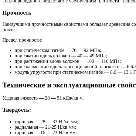
Теплопроводность возрастает с увеличением плотности. Тепло
Прочность
Наилучшими прочностными свойствами обладает древесина сосе
пихте.
Предел прочности:
при статическом изгибе — 70 — 92 МПа;
при сжатии вдоль волокон — 40 — 49 МПа;
при растяжении вдоль волокон — 100 — 116 МПа;
при скалывании вдоль тангенциальной плоскости — 6,6-
модуль упругости при статическом изгибе — 8,0 — 13,1 Г
Технические и эксплуатационные свой
Ударная вязкость — 28 — 51 кДж/кв.м.
Твердость:
торцевая — 28 — 33 Н /кв.мм;
радиальная — 21-25 Н/кв.мм;
торцевая — 16 — 23 Н/кв.мм.