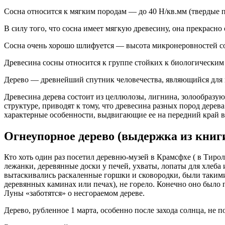
Сосна относится к мягким породам — до 40 Н/кв.мм (твердые 
В силу того, что сосна имеет мягкую древесину, она прекрасн
Сосна очень хорошо шлифуется — высота микронеровностей сост
Древесина сосны относится к группе стойких к биологическим
Дерево — древнейший спутник человечества, являющийся для
Древесина дерева состоит из целлюлозы, лигнина, золообразую
структуре, приводят к тому, что древесина разных пород дерев
характерные особенности, выдвигающие ее на передний край в
Огнеупорное дерево (выдержка из книг
Кто хоть один раз посетил деревню-музей в Крамсфхе ( в Тирол
лежанки, деревянные доски у печей, ухваты, лопаты для хлеба
вытаскивались раскаленные горшки и сковородки, были такими 
деревянных каминах или печах), не горело. Конечно оно было п
Луны «заботятся» о несгораемом дереве.
Дерево, рубленное 1 марта, особенно после захода солнца, не 