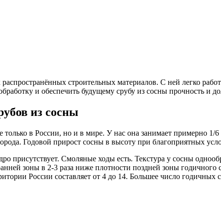
 распространённых строительных материалов. С ней легко работа
бработку и обеспечить будущему срубу из сосны прочность и до
рубов из сосны
олько в России, но и в мире. У нас она занимает примерно 1/6 ч
орода. Годовой прирост сосны в высоту при благоприятных услов
дро присутствует. Смоляные ходы есть. Текстура у сосны однообр
анней зоны в 2-3 раза ниже плотности поздней зоны годичного 
ритории России составляет от 4 до 14. Большее число годичных 