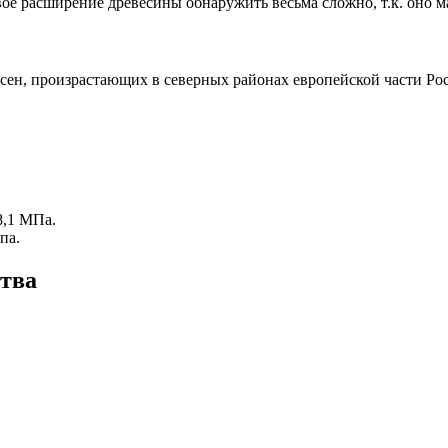
вое расширение древесины обнаружить весьма сложно, т.к. оно 
н, произрастающих в северных районах европейской части Росс
8,1 МПа.
па.
ства