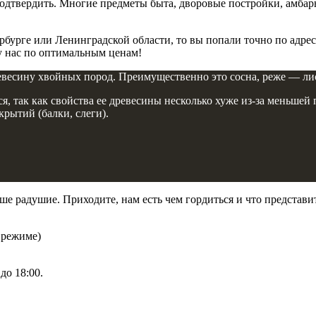
 подтвердить. Многие предметы быта, дворовые постройки, амба
ербурге или Ленинградской области, то вы попали точно по адр
 у нас по оптимальным ценам!
евесину хвойных пород. Преимущественно это сосна, реже — ли
ся, так как свойства ее древесины несколько хуже из-за меньше
рытий (балки, слеги).
аше радушие. Приходите, нам есть чем гордиться и что предста
 режиме)
до 18:00.