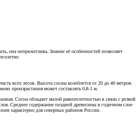
ть, она неприхотлива. Знание её особенностей позволяет
лголетие.
асть всех лесов. Высота сосны колеблется от 20 до 40 метров.
иях произрастания может составлять 0,8-1 м.
азная. Сосна обладает малой равноплотностью в связи с резкой
слоя. Среднее содержание поздней древесины в годичном слое
слоев характерно для северных районов России.