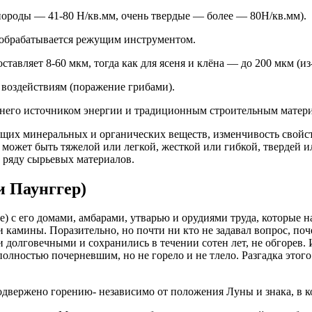
породы — 41-80 Н/кв.мм, очень твердые — более — 80Н/кв.мм).
о обрабатывается режущим инструментом.
авляет 8-60 мкм, тогда как для ясеня и клёна — до 200 мкм (из
 воздействиям (поражение грибами).
 него источником энергии и традиционным строительным матер
щих минеральных и органических веществ, изменчивость свойств
а может быть тяжелой или легкой, жесткой или гибкой, твердей 
 ряду сырьевых материалов.
и Паунггер)
е) с его домами, амбарами, утварью и орудиями труда, которые 
 и камины. Поразительно, но почти ни кто не задавал вопрос, п
долговечными и сохранились в течении сотен лет, не обгорев. 
олностью почерневшим, но не горело и не тлело. Разгадка этого
подвержено горению- независимо от положения Луны и знака, в к