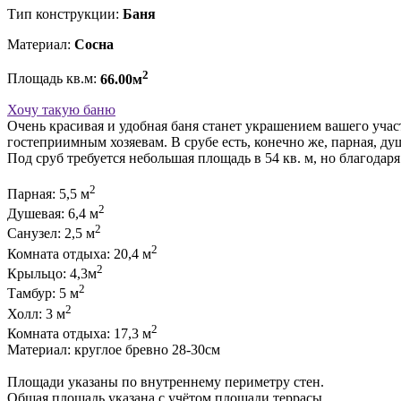
Тип конструкции:
Баня
Материал:
Сосна
2
Площадь кв.м:
66.00м
Хочу такую баню
Очень красивая и удобная баня станет украшением вашего уча
гостеприимным хозяевам. В срубе есть, конечно же, парная, ду
Под сруб требуется небольшая площадь в 54 кв. м, но благода
2
Парная: 5,5 м
2
Душевая: 6,4 м
2
Санузел: 2,5 м
2
Комната отдыха: 20,4 м
2
Крыльцо: 4,3м
2
Тамбур: 5 м
2
Холл: 3 м
2
Комната отдыха: 17,3 м
Материал: круглое бревно 28-30см
Площади указаны по внутреннему периметру стен.
Общая площадь указана с учётом площади террасы.