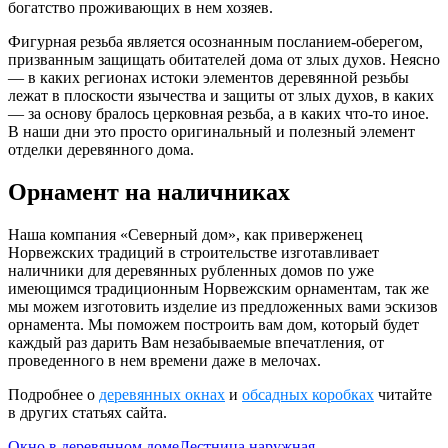
богатство проживающих в нем хозяев.
Фигурная резьба является осознанным посланием-оберегом,
призванным защищать обитателей дома от злых духов. Неясно
— в каких регионах истоки элементов деревянной резьбы
лежат в плоскости язычества и защиты от злых духов, в каких
— за основу бралось церковная резьба, а в каких что-то иное.
В наши дни это просто оригинальный и полезный элемент
отделки деревянного дома.
Орнамент на наличниках
Наша компания «Северный дом», как приверженец
Норвежских традиций в строительстве изготавливает
наличники для деревянных рубленных домов по уже
имеющимся традиционным Норвежским орнаментам, так же
мы можем изготовить изделие из предложенных вами эскизов
орнамента. Мы поможем построить вам дом, который будет
каждый раз дарить Вам незабываемые впечатления, от
проведенного в нем времени даже в мелочах.
Подробнее о
деревянных окнах
и
обсадных коробках
читайте
в других статьях сайта.
Окно в деревянном доме
Лестница наружная