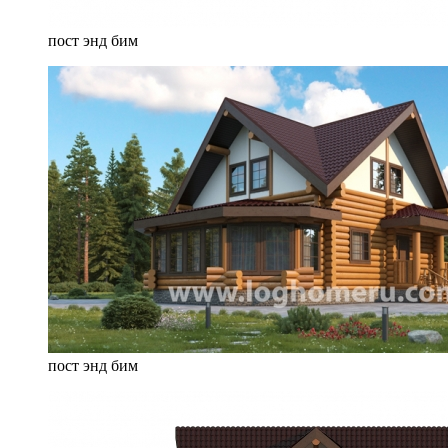
пост энд бим
пост энд бим