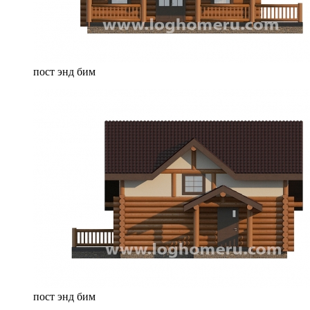
пост энд бим
пост энд бим