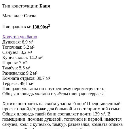
Тип конструкции:
Баня
Материал:
Сосна
2
Площадь кв.м:
138.90м
Хочу такую баню
Душевая: 6,9 м²
Топочная: 5,2 м²
Санузел: 3,2 м²
Купель-холл: 14,2 м²
Парная: 7 м²
Тамбур: 5,5 м²
Раздевалка: 9,2 м²
Комната отдыха: 30,7 м²
Терраса: 49,1 м²
Площади указаны по внутреннему периметру стен.
Общая площадь указана с учётом площади террасы.
Хотите построить на своём участке баню? Представленный
проект подойдёт даже для большой и гостеприимной семьи.
Общая площадь такой бани составляет почти 139 м². В
помещении, помимо душевой, топочной и парной, имеются
санузел, холл с купелью, тамбур, раздевалка, комната отдыха